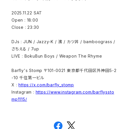
2025.11.22 SAT
Open : 18:00
Close : 23:30
DJs : JUN / Jazzy-K / 濱 / カツ丼 / bamboograss /
さちえる / 7up
LIVE : BokuBun Boys / Weapon The Rhyme
Barfly's Stomp 〒101-0021 東京都千代田区外神田5-2
-10 千住第一ビル
X :
https://x.com/barfly_stomp
Instagram :
https://www.instagram.com/barflyssto
mp1115/