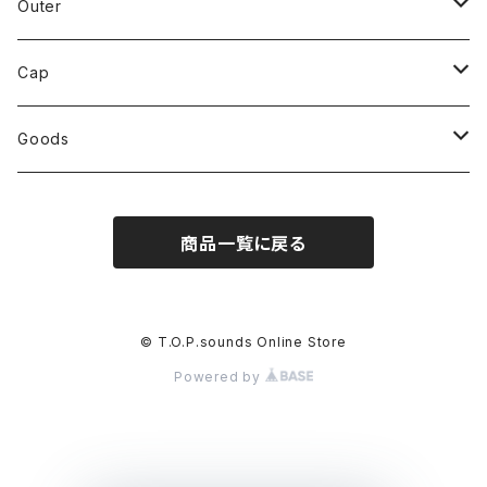
T-shirt
JIVE
Def Jam
Heart 2024
Heart 2024
Pajama Party
Outer
Cap
Hoodie
Sweat
Long Sleeve
T-shirt
Right Here
dome
Def Jam
Def Jam
Heart
Heart
Cap
Cap
Hoodie
Sweat
Long Sleeve
T-shirt
SUNSHINE
JIVE
dome
dome
Heart 2024
Def Jam
Heart
Goods
Outer
Hoodie
Sweat
Long Sleeve
T-shirt
Black Sheep
Right Here
JIVE
JIVE
Def Jam
Heart 2024
Pajama Party
商品一覧に戻る
Cap
Cap
Hoodie
Sweat
Long Sleeve
T-shirt
Crazy Sexy Cool
SUNSHINE
Right Here
Right Here
dome
Def Jam
Cap
Hoodie
Sweat
Long Sleeve
T-shirt
Black Sheep
SUNSHINE
SUNSHINE
JIVE
dome
© T.O.P.sounds Online Store
Powered by
Hoodie
Sweat
Long Sleeve
Crazy Sexy Cool
Black Sheep
Black Sheep
Right Here
JIVE
Hoodie
Sweat
Crazy Sexy Cool
Crazy Sexy Cool
SUNSHINE