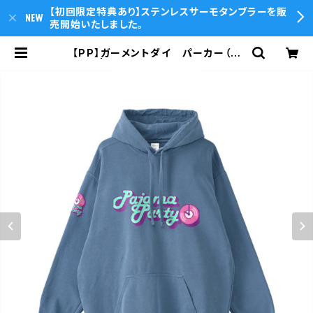
【初回限定特典あり】ステンレスサーモタンブラーを販
売開始いたしました。
【PP】ガーメントダイ パーカー（ブ
ルー） | T.O.P.sounds Online St
ore