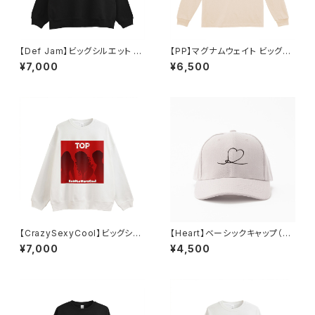
【Def Jam】ビッグシルエット 裏
【PP】マグナムウェイト ビッグシ
パイル スウェット（ブラック）
ルエット ロングスリーブ（ヴィン
¥7,000
¥6,500
テージナチュラル）
【CrazySexyCool】ビッグシル
【Heart】ベーシックキャップ（グ
エット 裏パイル スウェット
レー）
¥7,000
¥4,500