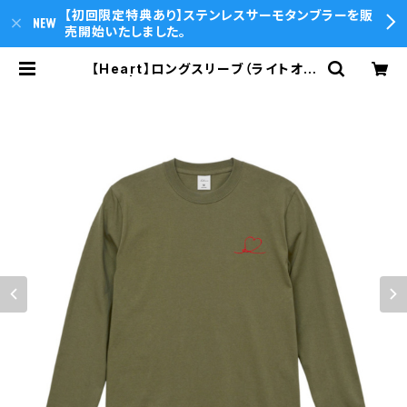
【初回限定特典あり】ステンレスサーモタンブラーを販
売開始いたしました。
【Heart】ロングスリーブ（ライトオリ
ーブ） | T.O.P.sounds Online St
ore