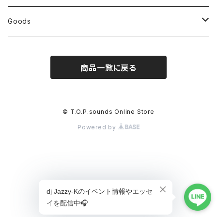
Cap
Hoodie
Sweat
Long Sleeve
T-shirt
SUNSHINE
JIVE
dome
dome
Heart 2024
Def Jam
Heart
Goods
Outer
Hoodie
Sweat
Long Sleeve
T-shirt
Black Sheep
Right Here
JIVE
JIVE
Def Jam
Heart 2024
Pajama Party
商品一覧に戻る
Cap
Cap
Hoodie
Sweat
Long Sleeve
T-shirt
Crazy Sexy Cool
SUNSHINE
Right Here
Right Here
dome
Def Jam
Cap
Hoodie
Sweat
Long Sleeve
T-shirt
Black Sheep
SUNSHINE
SUNSHINE
JIVE
dome
© T.O.P.sounds Online Store
Powered by
Hoodie
Sweat
Long Sleeve
Crazy Sexy Cool
Black Sheep
Black Sheep
Right Here
JIVE
Hoodie
Sweat
Crazy Sexy Cool
Crazy Sexy Cool
SUNSHINE
Hoodie
Black Sheep