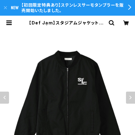
【初回限定特典あり】ステンレスサーモタンブラーを販
売開始いたしました。
【Def Jam】スタジアムジャケット（ブ
ラック） | T.O.P.sounds Online S
tore