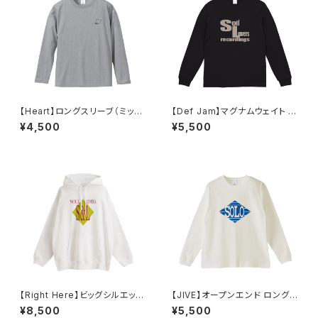
【Heart】ロングスリーブ（ミック
【Def Jam】マグナムウェイト ビ
スグレー）
ッグシルエット ロングスリーブ
¥4,500
¥5,500
（ブラック）
【Right Here】ビッグシルエット
【JIVE】オープンエンド ロングス
裏パイルPOパーカー（ホワイト）
リーブTシャツ（ナチュラル）
¥8,500
¥5,500