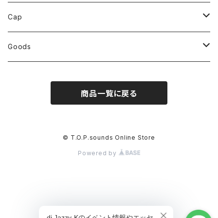
Cap
Hoodie
Sweat
Long Sleeve
T-shirt
Right Here
dome
Def Jam
Def Jam
Heart
Heart
Cap
Cap
Hoodie
Sweat
Long Sleeve
T-shirt
SUNSHINE
JIVE
dome
dome
Heart 2024
Def Jam
Heart
Goods
Outer
Hoodie
Sweat
Long Sleeve
T-shirt
Black Sheep
Right Here
JIVE
JIVE
Def Jam
Heart 2024
Pajama Party
商品一覧に戻る
Cap
Cap
Hoodie
Sweat
Long Sleeve
T-shirt
Crazy Sexy Cool
SUNSHINE
Right Here
Right Here
dome
Def Jam
Cap
Hoodie
Sweat
Long Sleeve
T-shirt
Black Sheep
SUNSHINE
SUNSHINE
JIVE
dome
© T.O.P.sounds Online Store
Powered by
Hoodie
Sweat
Long Sleeve
Crazy Sexy Cool
Black Sheep
Black Sheep
Right Here
JIVE
Hoodie
Sweat
Crazy Sexy Cool
Crazy Sexy Cool
SUNSHINE
Hoodie