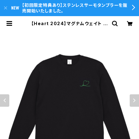
【初回限定特典あり】ステンレスサーモタンブラーを販
売開始いたしました。
【Heart 2024】マグナムウェイト ビ
ッグシルエット ロングスリーブ（ブラ
ック） | T.O.P.sounds Online St
ore