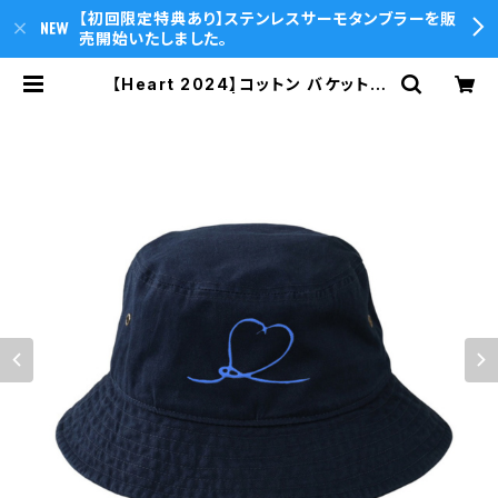
【初回限定特典あり】ステンレスサーモタンブラーを販
売開始いたしました。
【Heart 2024】コットン バケットハ
ット（ネイビー） | T.O.P.sounds O
nline Store