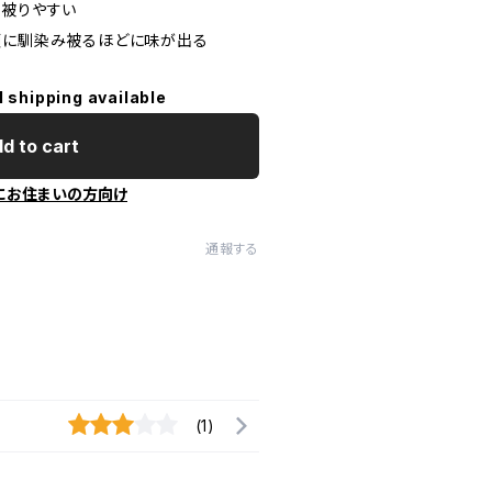
に被りやすい
頭に馴染み被るほどに味が出る
l shipping available
d to cart
にお住まいの方向け
通報する
(1)