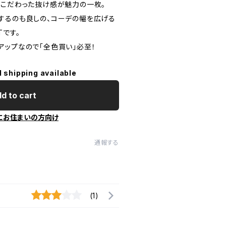
にこだわった抜け感が魅力の一枚。
するのも良しの、コーデの幅を広げる
Tです。
アップなので「全色買い」必至！
l shipping available
d to cart
にお住まいの方向け
通報する
(1)