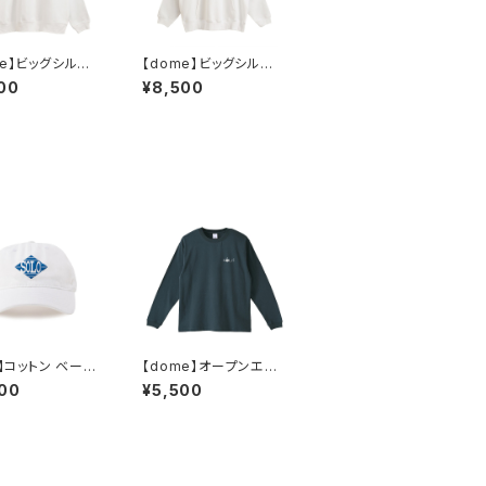
me】ビッグシルエッ
【dome】ビッグシルエッ
パイル スウェット
ト裏パイルPOパーカー
00
¥8,500
イト）
（ホワイト）
E】コットン ベース
【dome】オープンエン
キャップ（ホワイ
ド ロングスリーブ（イン
00
¥5,500
ディゴ）