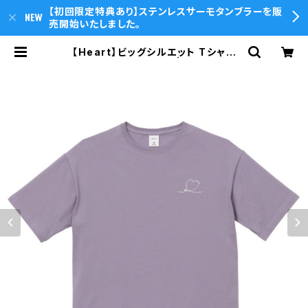
【初回限定特典あり】ステンレスサーモタンブラーを販
売開始いたしました。
【Heart】ビッグシルエット Tシャツ
（スモーキーパープル） | T.O.P.sou
nds Online Store