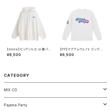
【dome】ビッグシルエット裏パイ
【PP】マグナムウェイト ビッグシ
ルPOパーカー（ホワイト）
ルエット ロングスリーブ（ホワイ
¥8,500
¥6,500
ト）
CATEGORY
MIX CD
MIX CD
Pajama Party