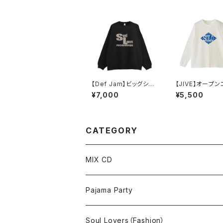
【Def Jam】ビッグシル
【JIVE】オープ
エット 裏パイル スウェッ
ロングスリーブT
¥7,000
¥5,500
ト（ブラック）
（ナチュラル）
CATEGORY
MIX CD
MIX CD
Pajama Party
MP3
T-shirt
Soul Lovers（Fashion）