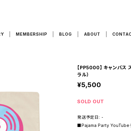
RY
MEMBERSHIP
BLOG
ABOUT
CONTA
【PP5000】 キャンバス
ラル）
¥5,500
SOLD OUT
発送予定日: -
■Pajama Party You