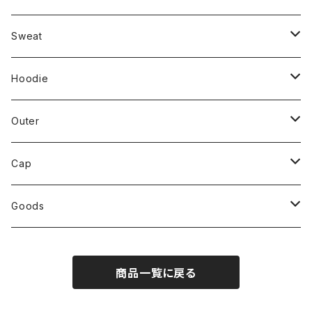
Long Sleeve
T-shirt
Hoodie
Def Jam
Heart
Pajama Party
Sweat
Hoodie
Long Sleeve
T-shirt
Goods
dome
Heart 2024
Heart
Pajama Party
Hoodie
Outer
Sweat
Long Sleeve
T-shirt
JIVE
Def Jam
Heart 2024
Heart 2024
Pajama Party
Outer
Cap
Hoodie
Sweat
Long Sleeve
T-shirt
Right Here
dome
Def Jam
Def Jam
Heart
Heart
Cap
Cap
Hoodie
Sweat
Long Sleeve
T-shirt
SUNSHINE
JIVE
dome
dome
Heart 2024
Def Jam
Heart
Goods
Outer
Hoodie
Sweat
Long Sleeve
T-shirt
Black Sheep
Right Here
JIVE
JIVE
Def Jam
Heart 2024
Pajama Party
商品一覧に戻る
Cap
Cap
Hoodie
Sweat
Long Sleeve
T-shirt
Crazy Sexy Cool
SUNSHINE
Right Here
Right Here
dome
Def Jam