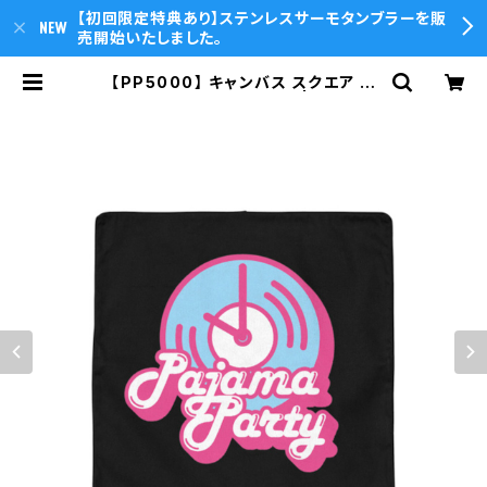
【初回限定特典あり】ステンレスサーモタンブラーを販
売開始いたしました。
【PP5000】 キャンバス スクエア ク
ッションカバー（ブラック） | T.O.P.s
ounds Online Store