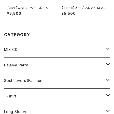
【JIVE】コットン ベースボールキ
【dome】オープンエンド ロング
ャップ（ホワイト）
スリーブ（インディゴ）
¥5,500
¥5,500
CATEGORY
MIX CD
MIX CD
Pajama Party
MP3
T-shirt
Soul Lovers（Fashion）
Long Sleeve
Heart
T-shirt
T-shirt
Sweat
Heart 2024
Pajama Party
Long Sleeve